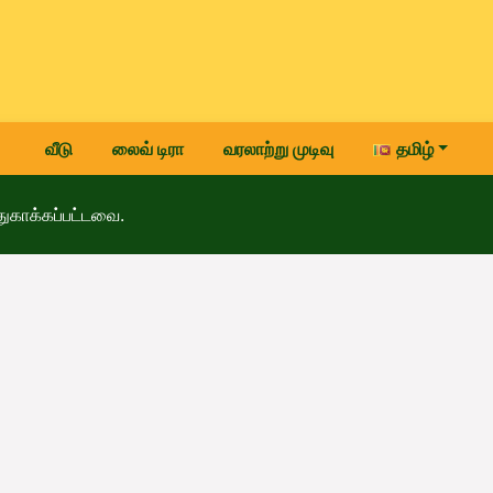
வீடு
லைவ் டிரா
வரலாற்று முடிவு
தமிழ்
ுகாக்கப்பட்டவை.